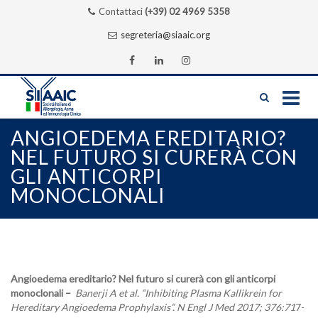
Contattaci
(+39) 02 4969 5358
segreteria@siaaic.org
Skip
ANGIOEDEMA EREDITARIO?
to
NEL FUTURO SI CURERÀ CON
content
GLI ANTICORPI
MONOCLONALI
Angioedema ereditario? Nel futuro si curerà con gli anticorpi
monoclonali –
Banerji A et al. “Inhibiting Plasma Kallikrein for
Hereditary Angioedema Prophylaxis”. N Engl J Med 2017; 376:71
7-