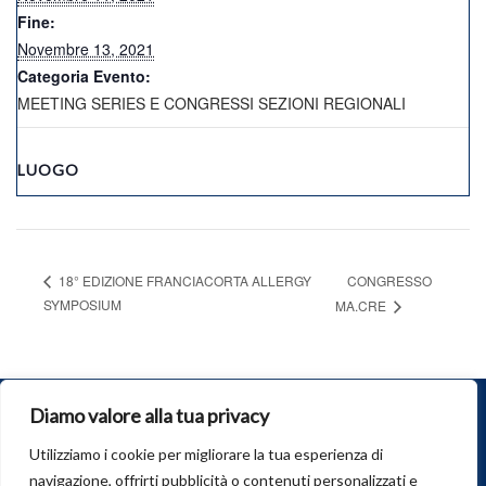
Fine:
Novembre 13, 2021
Categoria Evento:
MEETING SERIES E CONGRESSI SEZIONI REGIONALI
LUOGO
CONGRESSO
18° EDIZIONE FRANCIACORTA ALLERGY
SYMPOSIUM
MA.CRE
Diamo valore alla tua privacy
© 2026
SIAAIC
. Tutti i diritti riservati.
Società Italiana di Allergologia, Asma e Immunologia Clinica
Utilizziamo i cookie per migliorare la tua esperienza di
(SIAAIC)
navigazione, offrirti pubblicità o contenuti personalizzati e