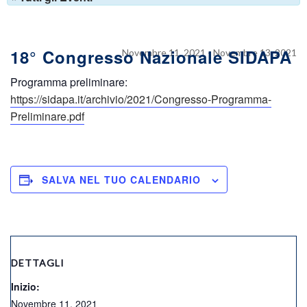
18° Congresso Nazionale SIDAPA
Novembre 11, 2021
-
Novembre 13, 2021
Programma preliminare:
https://sidapa.it/archivio/2021/Congresso-Programma-
Preliminare.pdf
SALVA NEL TUO CALENDARIO
DETTAGLI
Inizio:
Novembre 11, 2021