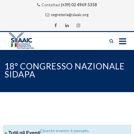
Contattaci
(+39) 02 4969 5358
segreteria@siaaic.org
Skip
to
18° CONGRESSO NAZIONALE
content
SIDAPA
Questo evento è passato.
« Tutti gli Eventi