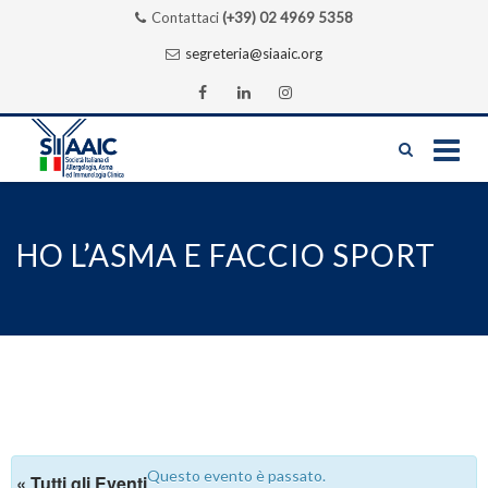
Contattaci
(+39) 02 4969 5358
segreteria@siaaic.org
Skip
to
content
HO L’ASMA E FACCIO SPORT
Questo evento è passato.
« Tutti gli Eventi