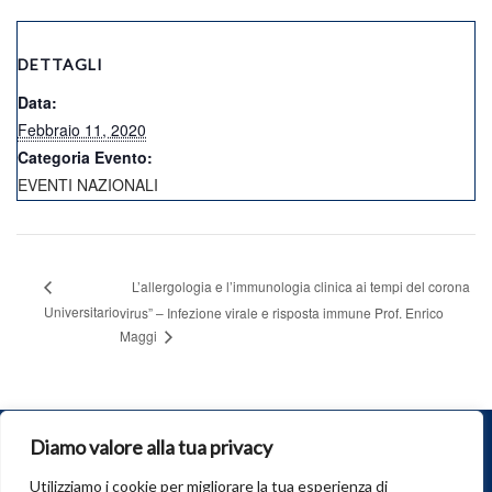
DETTAGLI
Data:
Febbraio 11, 2020
Categoria Evento:
EVENTI NAZIONALI
L’allergologia e l’immunologia clinica ai tempi del corona
Universitario
virus” – Infezione virale e risposta immune Prof. Enrico
Maggi
Diamo valore alla tua privacy
© 2026
SIAAIC
. Tutti i diritti riservati.
Società Italiana di Allergologia, Asma e Immunologia Clinica
Utilizziamo i cookie per migliorare la tua esperienza di