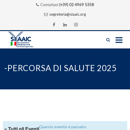
Contattaci
(+39) 02 4969 5358
segreteria@siaaic.org
Skip
to
content
-PERCORSA DI SALUTE 2025
Questo evento è passato.
« Tutti gli Eventi