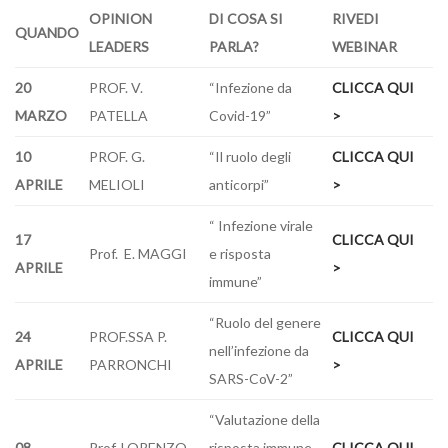
OPINION
DI COSA SI
RIVEDI
QUANDO
LEADERS
PARLA?
WEBINAR
20
PROF. V.
“Infezione da
CLICCA QUI
MARZO
PATELLA
Covid-19”
>
10
PROF. G.
“Il ruolo degli
CLICCA QUI
APRILE
MELIOLI
anticorpi”
>
“ Infezione virale
17
CLICCA QUI
Prof. E. MAGGI
e risposta
APRILE
>
immune”
“Ruolo del genere
24
PROF.SSA P.
CLICCA QUI
nell’infezione da
APRILE
PARRONCHI
>
SARS-CoV-2”
“Valutazione della
08
Prof. LORENZO
risposta immune
CLICCA QUI