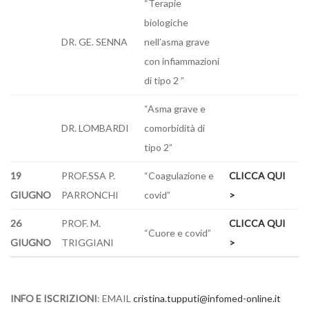
“Terapie
biologiche
DR. GE. SENNA
nell’asma grave
con infiammazioni
di tipo 2 ”
“Asma grave e
DR. LOMBARDI
comorbidità di
tipo 2”
19
PROF.SSA P.
“Coagulazione e
CLICCA QUI
GIUGNO
PARRONCHI
covid”
>
26
PROF. M.
CLICCA QUI
“Cuore e covid”
GIUGNO
TRIGGIANI
>
INFO E ISCRIZIONI
: EMAIL
cristina.tupputi@infomed-online.it