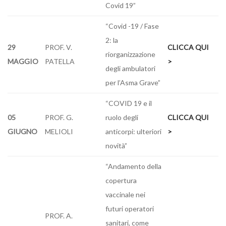
Covid 19”
“Covid -19 / Fase
2: la
29
PROF. V.
CLICCA QUI
riorganizzazione
MAGGIO
PATELLA
>
degli ambulatori
per l’Asma Grave”
“COVID 19 e il
05
PROF. G.
ruolo degli
CLICCA QUI
GIUGNO
MELIOLI
anticorpi: ulteriori
>
novità”
“Andamento della
copertura
vaccinale nei
futuri operatori
PROF. A.
sanitari, come