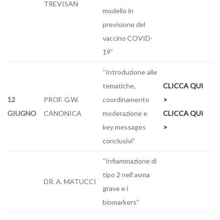
TREVISAN
modello in
previsione del
vaccino COVID-
19”
“Introduzione alle
tematiche,
CLICCA QUI
12
PROF. G.W.
coordinamento
>
GIUGNO
CANONICA
moderazione e
CLICCA QUI
key messages
>
conclusivi”
“Infiammazione di
tipo 2 nell’asma
DR. A. MATUCCI
grave e i
biomarkers”