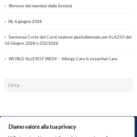
Rinnovo dei mandati della Società
NL 6 giugno 2026
Sentenza Corte dei Conti sezione giurisdizionale per il LAZIO del
16 Giugno 2026 n.232/2026
WORLD ALLERGY WEEK – Allergy Care is essential Care
Ricerca
per:
Diamo valore alla tua privacy
© 2026
SIAAIC
. Tutti i diritti riservati.
Società Italiana di Allergologia, Asma e Immunologia Clinica