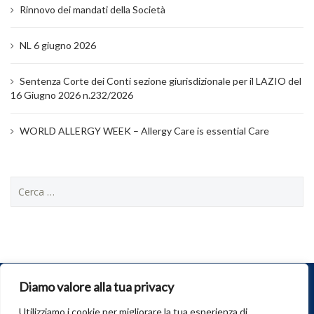
Rinnovo dei mandati della Società
NL 6 giugno 2026
Sentenza Corte dei Conti sezione giurisdizionale per il LAZIO del
16 Giugno 2026 n.232/2026
WORLD ALLERGY WEEK – Allergy Care is essential Care
Ricerca
per:
Diamo valore alla tua privacy
© 2026
SIAAIC
. Tutti i diritti riservati.
Società Italiana di Allergologia, Asma e Immunologia Clinica
Utilizziamo i cookie per migliorare la tua esperienza di