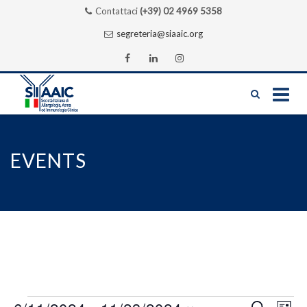
Contattaci
(+39) 02 4969 5358
segreteria@siaaic.org
Skip
to
content
EVENTS
Ev
CERCA