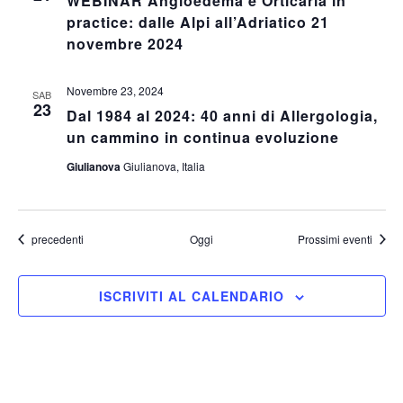
WEBINAR Angioedema e Orticaria in
practice: dalle Alpi all’Adriatico 21
novembre 2024
Novembre 23, 2024
SAB
23
Dal 1984 al 2024: 40 anni di Allergologia,
un cammino in continua evoluzione
Giulianova
Giulianova, Italia
Eventi
precedenti
Oggi
Prossimi eventi
ISCRIVITI AL CALENDARIO