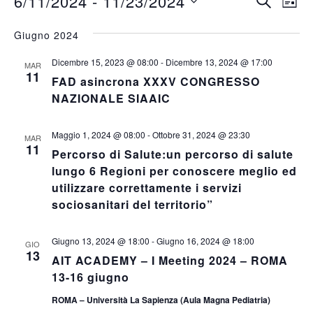
Eventi
Eventi
6/11/2024
 - 
11/23/2024
LIST
Vi
Ricerc
Seleziona
Na
la
Giugno 2024
e
data.
viste
Dicembre 15, 2023 @ 08:00
-
Dicembre 13, 2024 @ 17:00
MAR
11
Navig
FAD asincrona XXXV CONGRESSO
NAZIONALE SIAAIC
Maggio 1, 2024 @ 08:00
-
Ottobre 31, 2024 @ 23:30
MAR
11
Percorso di Salute:un percorso di salute
lungo 6 Regioni per conoscere meglio ed
utilizzare correttamente i servizi
sociosanitari del territorio”
Giugno 13, 2024 @ 18:00
-
Giugno 16, 2024 @ 18:00
GIO
13
AIT ACADEMY – I Meeting 2024 – ROMA
13-16 giugno
ROMA – Università La Sapienza (Aula Magna Pediatria)