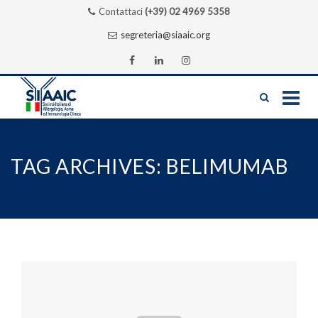
Contattaci
(+39) 02 4969 5358
segreteria@siaaic.org
Skip
to
content
TAG ARCHIVES:
BELIMUMAB