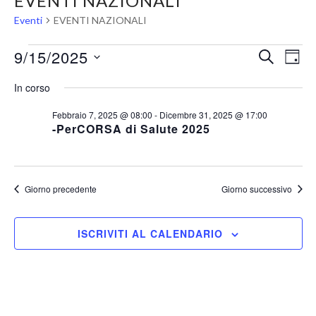
EVENTI NAZIONALI
Eventi
EVENTI NAZIONALI
Eventi
Eventi
Ev
9/15/2025
CERCA
GIO
Vi
for
Ricerc
Seleziona
In corso
Na
la
Settembre
e
data.
15,
viste
Febbraio 7, 2025 @ 08:00
-
Dicembre 31, 2025 @ 17:00
-PerCORSA di Salute 2025
2025
Navig
Giorno precedente
Giorno successivo
ISCRIVITI AL CALENDARIO